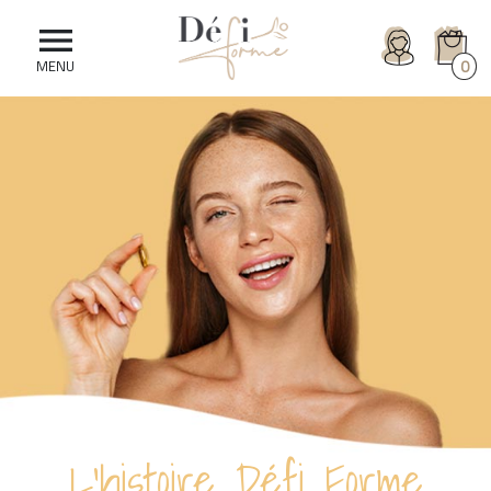

0
MENU
L’histoire Défi Forme