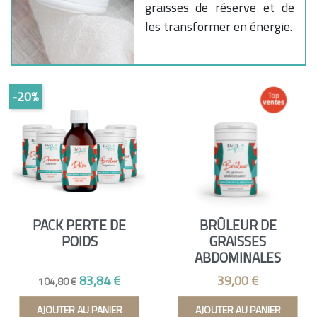
graisses de réserve et de
les transformer en énergie.
-20%
PACK PERTE DE
BRÛLEUR DE
POIDS
GRAISSES
ABDOMINALES
Prix de base
Prix
Prix
83,84 €
39,00 €
104,80 €
AJOUTER AU PANIER
AJOUTER AU PANIER