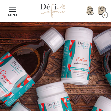

0
MENU