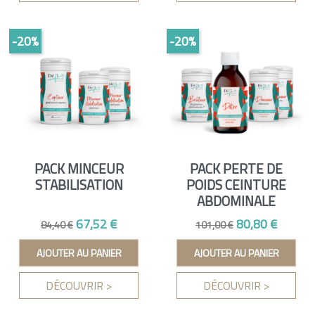
-20%
-20%
PACK MINCEUR
PACK PERTE DE
STABILISATION
POIDS CEINTURE
ABDOMINALE
Prix de base
Prix
Prix de base
Prix
67,52 €
80,80 €
84,40 €
101,00 €
AJOUTER AU PANIER
AJOUTER AU PANIER
DÉCOUVRIR >
DÉCOUVRIR >