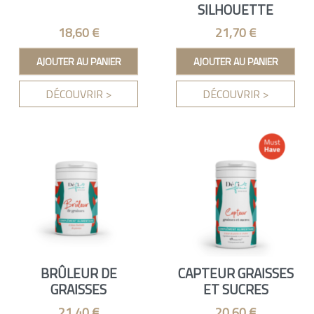
SILHOUETTE
Prix
Prix
18,60 €
21,70 €
AJOUTER AU PANIER
AJOUTER AU PANIER
DÉCOUVRIR >
DÉCOUVRIR >
BRÛLEUR DE
CAPTEUR GRAISSES
GRAISSES
ET SUCRES
Prix
Prix
21,40 €
20,60 €