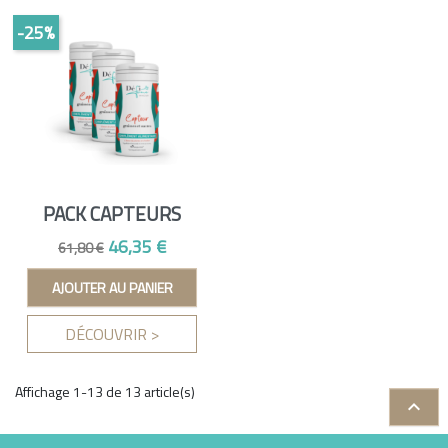
-25%
PACK CAPTEURS
Prix de base
Prix
46,35 €
61,80 €
AJOUTER AU PANIER
DÉCOUVRIR >
Affichage 1-13 de 13 article(s)
