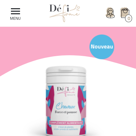

0
MENU